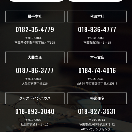
横手本社
秋田本社
0182-35-4779
018-836-4777
〒013-0064
〒010-0003
秋田県横手市赤坂字館ノ下155
秋田市東通8－1－15
大曲支店
本荘支店
0187-86-3777
0184-74-4016
〒014-0044
〒015-0041
大仙市戸蒔字錨126
由利本荘市薬師堂字谷地258-4
ジャストインハウス
桧家住宅
018-893-3040
018-827-3531
〒010-0003
〒010-0914
秋田市東通8－1－15
秋田市保戸野千代田町1-42
AKTハウジングセンター