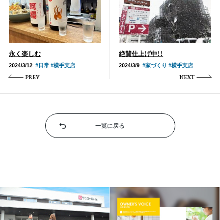
永く楽しむ
絶賛仕上げ中！！
2024/3/12
#日常 #横手支店
2024/3/9
#家づくり #横手支店
PREV
NEXT
一覧に戻る