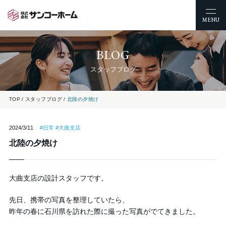
MENU
BLOG
スタッフブログ
TOP
スタッフブログ
北陸の夕焼け
2024/3/11
#日常 #大曲支店
北陸の夕焼け
大曲支店の設計スタッフです。
先日、携帯の写真を整理していたら、
昨年の春に石川県を訪れた際に撮った写真がでてきました。