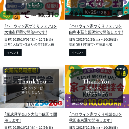
このイベントは
このイベントは
終了しました。
終了しました。
「ハロウィン家づくりフェア」を
「ハロウィン家づくりフェア」を
大仙市戸蒔で開催中です！
由利本荘市薬師堂で開催します！
日程：2025/10/02(木)～10/31(金)
日程：2025/10/25(土)～10/26(日)
場所：大仙市・住まいの専門館大曲
場所：由利本荘市・本荘展示場
イベント
イベント
ThankYou
ThankYou
このイベントは
このイベントは
終了しました。
終了しました。
「完成見学会」を大仙市飯田で開
「ハロウィン家づくり相談会」を
催します！
秋田市東通で開催します！
日程：2025/10/25(土)～10/26(日)
日程：2025/10/25(土)～10/26(日)