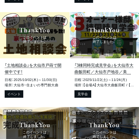
ThankYou
ThankYou
このイベントは
このイベントは
終了しました。
終了しました。
「土地相談会」を大仙市戸蒔で開
「3棟同時完成見学会」を大仙市大
催中です！
曲飯田町／大仙市戸地谷／美郷
町六郷で開催します！
日程：2025/10/02(木)～11/30(日)
日程：2025/11/22(土)～11/24(月)
場所：大仙市・住まいの専門館大曲
場所：【会場A】大仙市大曲飯田町 / 【会場B】大仙市戸地谷 / 【会場C】美郷町六郷高田
イベント
見学会
ThankYou
ThankYou
このイベントは
このイベントは
終了しました。
終了しました。