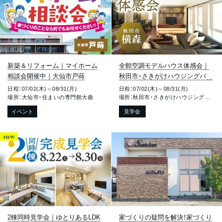
新築＆リフォーム｜マイホーム
全館空調モデルハウス体感会｜
相談会開催中｜大仙市戸蒔
秋田市・さきがけハウジングパー
ク
日程：07/02(木)～08/31(月)
日程：07/02(木)～08/31(月)
場所：大仙市・住まいの専門館大曲
場所：秋田市・さきがけハウジングパーク
イベント
見学会
NEW
2棟同時見学会｜ゆとりあるLDK
家づくりの疑問を解決！家づくり