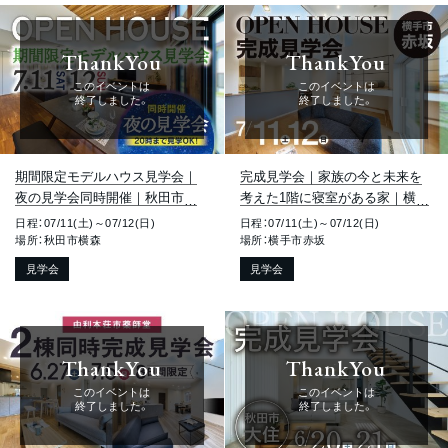
ThankYou
ThankYou
このイベントは
このイベントは
終了しました。
終了しました。
期間限定モデルハウス見学会｜
完成見学会｜家族の今と未来を
夜の見学会同時開催｜秋田市横
考えた1階に寝室がある家｜横手
森
市赤坂
日程：07/11(土)～07/12(日)
日程：07/11(土)～07/12(日)
場所：秋田市横森
場所：横手市赤坂
見学会
見学会
ThankYou
ThankYou
このイベントは
このイベントは
終了しました。
終了しました。