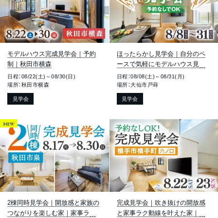
モデルハウス完成見学会｜予約
ほったらかし見学会｜自分のペ
制｜秋田市横森
ースで気軽にモデルハウス見学
｜大仙市戸蒔
日程：08/22(土)～08/30(日)
日程：08/08(土)～08/31(月)
場所：秋田市横森
場所：大仙市戸蒔
見学会
見学会
NEW
2棟同時見学会｜開放感と家族の
完成見学会｜吹き抜けの開放感
つながりを楽しむ家｜家事ラク
と家事ラク動線を叶えた家｜横