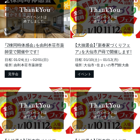
ThankYou
ThankYou
このイベントは
このイベントは
終了しました。
終了しました。
「2棟同時体感会」を由利本荘市薬
【大抽選会】「新春家づくりフェ
師堂で開催中です！
ア」を大仙市戸蒔で開催します！
日程：01/24(土)～02/01(日)
日程：01/10(土)～01/12(月)
場所：由利本荘市薬師堂
場所：大仙市・住まいの専門館大曲
見学会
イベント
ThankYou
ThankYou
このイベントは
このイベントは
終了しました。
終了しました。