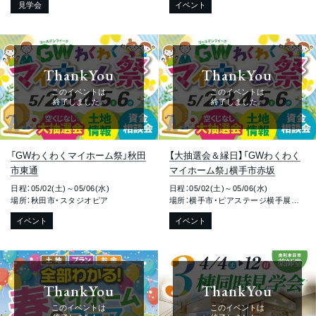
見学会
イベント
ThankYou
ThankYou
このイベントは
このイベントは
終了しました。
終了しました。
「GWわくわくマイホーム祭」秋田
【大抽選会＆縁日】「GWわくわく
市東通
マイホーム祭」横手市赤坂
日程：05/02(土)～05/06(水)
日程：05/02(土)～05/06(水)
場所：秋田市・スタジオピア
場所：横手市・ピアステージ横手展示場
イベント
イベント
ThankYou
ThankYou
このイベントは
このイベントは