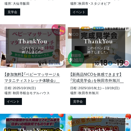
場所：大仙市飯田
場所：秋田市・スタジオピア
見学会
イベント
ThankYou
ThankYou
このイベントは
このイベントは
終了しました。
終了しました。
【参加無料】「ベビーマッサージ＆
【新商品NICOを体感できます】
マタニティストレッチ体験会」を
「完成見学会」を秋田市外旭川で
秋田市桜台で開催します！
開催します！
日程：2025/10/19(日)
日程：2025/10/18(土)～10/19(日)
場所：秋田市桜台モデルハウス
場所：秋田市外旭川
イベント
見学会
ThankYou
ThankYou