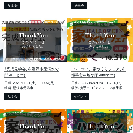
見学会
見学会
ThankYou
ThankYou
このイベントは
このイベントは
終了しました。
終了しました。
「完成見学会」を湯沢市元清水で
「ハロウィン家づくりフェア」を
開催します！
横手市赤坂で開催中です！
日程：2025/11/01(土)～11/03(月)
日程：2025/10/02(木)～10/31(金)
場所：湯沢市元清水
場所：横手市・ピアステージ横手展示場
見学会
イベント
ThankYou
ThankYou