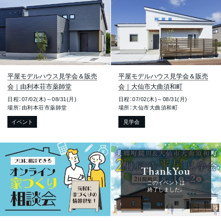
平屋モデルハウス見学会＆販売
平屋モデルハウス見学会＆販売
会｜由利本荘市薬師堂
会｜大仙市大曲須和町
日程：07/02(木)～08/31(月)
日程：07/02(木)～08/31(月)
場所：由利本荘市薬師堂
場所：大仙市大曲須和町
イベント
見学会
ThankYou
このイベントは
終了しました。