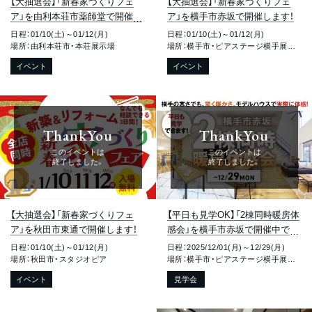
【大抽選会】「新春家づくりフェ
【大抽選会】「新春家づくりフェ
ア」を由利本荘市薬師堂で開催し
ア」を横手市赤坂で開催します！
ます！
日程：01/10(土)～01/12(月)
日程：01/10(土)～01/12(月)
場所：由利本荘市・本荘展示場
場所：横手市・ピアステージ横手展示場
イベント
イベント
ThankYou
ThankYou
このイベントは
このイベントは
終了しました。
終了しました。
【大抽選会】「新春家づくりフェ
【平日も見学OK】「2棟同時暖房体
ア」を秋田市東通で開催します！
感会」を横手市赤坂で開催中で
す！
日程：01/10(土)～01/12(月)
日程：2025/12/01(月)～12/29(月)
場所：秋田市・スタジオピア
場所：横手市・ピアステージ横手展示場
イベント
見学会