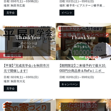
日程：03/07(土)～03/08(日)
日程：02/21(土)～03/01(日)
場所：秋田市広面
場所：横手市・ピアステージ横手展示場
見学会
イベント
ThankYou
ThankYou
このイベントは
このイベントは
終了しました。
終了しました。
【平屋】「完成見学会」を秋田市川
【期間限定】ご来場予約で最大10,
元で開催します！
000円分商品券＆ReFaミニボト
ルセットのW特典をプレゼント！
日程：02/28(土)～03/01(日)
日程：02/01(日)～03/01(日)
場所：秋田市川元
キャンペーン
見学会