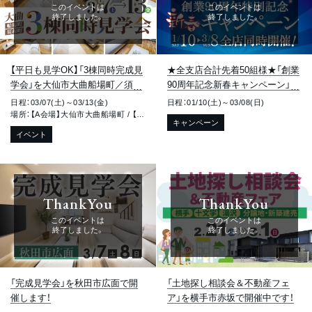
このイベントは
このイベントは
終了しました。
終了しました。
【平日も見学OK】「3棟同時完成見
★全支店合計先着50組様★「創業
学会」を大仙市大曲船場町／須和
90周年記念新春キャンペーン」開
町で開催中です！
催！
日程：03/07(土)～03/13(金)
日程：01/10(土)～03/08(日)
場所：【A会場】大仙市大曲船場町 / 【B会場】大仙市大曲船場町 / 【C会場：平屋】大仙市大曲須和町
キャンペーン
イベント
ThankYou
ThankYou
このイベントは
このイベントは
終了しました。
終了しました。
「完成見学会」を秋田市広面で開
「土地探し相談会＆不動産フェ
催します！
ア」を横手市赤坂で開催中です！