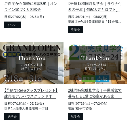
ご自宅から気軽に相談OK｜オン
【平屋】2棟同時見学会｜サウナ付
ライン家づくり相談会
きの平屋｜勾配天井とロフトの
ある平屋｜美郷町鑓田＆大仙市
日程：07/02(木)～08/31(月)
日程：08/01(土)～08/02(日)
大曲須和町
場所：【A会場】美郷町鑓田 / 【B会場】大仙市大曲須和町
イベント
見学会
ThankYou
ThankYou
このイベントは
このイベントは
終了しました。
終了しました。
【予約でReFaグッズプレゼント】
2棟同時完成見学会｜平屋感覚で
建売モデルハウスグランドオー
暮らせる1階に寝室がある家｜子
プン｜夜の見学会も同時開催｜
育ても家事もラクになる回遊動
日程：07/18(土)～07/31(金)
日程：07/18(土)～07/24(金)
大仙市大曲船場町
線の家｜横手市赤坂
場所：大仙市大曲船場町一丁目
場所：横手市赤坂
見学会
見学会