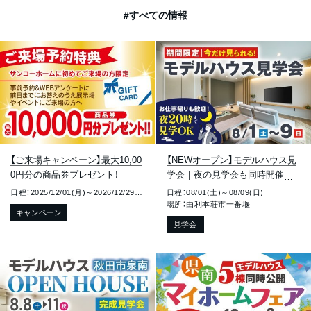
#すべての情報
【ご来場キャンペーン】最大10,00
【NEWオープン】モデルハウス見
0円分の商品券プレゼント！
学会｜夜の見学会も同時開催｜
由利本荘市一番堰
日程：2025/12/01(月)～2026/12/29(火)
日程：08/01(土)～08/09(日)
場所：由利本荘市一番堰
キャンペーン
見学会