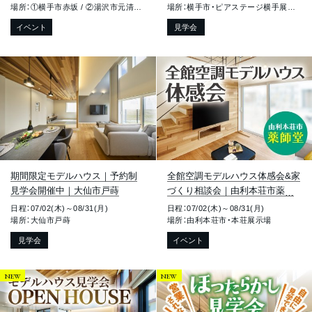
水・大仙市戸蒔
場所：①横手市赤坂 / ②湯沢市元清水 / ③大仙市戸蒔
場所：横手市・ピアステージ横手展示場
イベント
見学会
期間限定モデルハウス｜予約制
全館空調モデルハウス体感会&家
見学会開催中｜大仙市戸蒔
づくり相談会｜由利本荘市薬師
堂
日程：07/02(木)～08/31(月)
日程：07/02(木)～08/31(月)
場所：大仙市戸蒔
場所：由利本荘市・本荘展示場
見学会
イベント
NEW
NEW