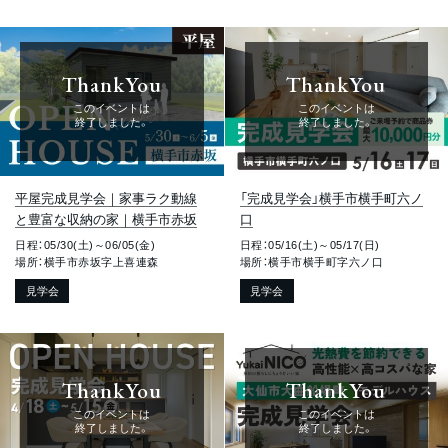
ThankYou
ThankYou
このイベントは
このイベントは
終了しました。
終了しました。
平屋完成見学会｜家事ラク動線
「完成見学会」横手市横手町六ノ
と豊富な収納の家｜横手市赤坂
口
日程：05/30(土)～06/05(金)
日程：05/16(土)～05/17(日)
場所：横手市赤坂字上喜連森
場所：横手市横手町字六ノ口
見学会
見学会
ThankYou
ThankYou
このイベントは
このイベントは
終了しました。
終了しました。