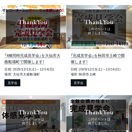
ThankYou
ThankYou
このイベントは
このイベントは
終了しました。
終了しました。
「4棟同時完成見学会」を大仙市大
「完成見学会」を秋田市土崎で開
曲船場町で開催します！
催します！
日程：2025/12/13(土)～12/14(日)
日程：2025/12/13(土)～12/14(日)
場所：大仙市大曲船場町
場所：秋田市土崎
見学会
見学会
ThankYou
ThankYou
このイベントは
このイベントは
終了しました。
終了しました。