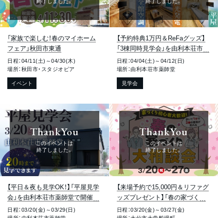
終了しました。
終了しました。
「家族で楽しむ！春のマイホーム
【予約特典1万円＆ReFaグッズ】
フェア」秋田市東通
「3棟同時見学会」を由利本荘市薬
師堂で開催します！【平日も見学O
日程：04/11(土)～04/30(木)
日程：04/04(土)～04/12(日)
K！】
場所：秋田市・スタジオピア
場所：由利本荘市薬師堂
イベント
見学会
ThankYou
ThankYou
このイベントは
このイベントは
終了しました。
終了しました。
【平日＆夜も見学OK！】「平屋見学
【来場予約で15,000円＆リファグ
会」を由利本荘市薬師堂で開催し
ッズプレゼント】「春の家づくり
ます！
大相談会＆モデルハウス見学会」
日程：03/20(金)～03/29(日)
日程：03/20(金)～03/27(金)
を大仙市大曲船場町で開催しま