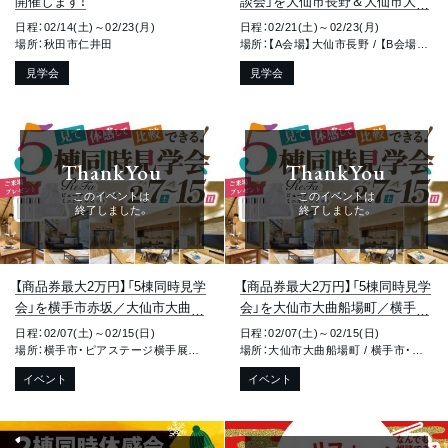
開催します！
談会」を大仙市長野＆大仙市大曲
須和町で開催します！
日程：02/14(土)～02/23(月)
日程：02/21(土)～02/23(月)
場所：秋田市仁井田
場所：【A会場】大仙市長野 / 【B会場】大仙市大曲須和町
見学会
見学会
ThankYou
ThankYou
このイベントは
このイベントは
終了しました。
終了しました。
【商品券最大2万円】「5棟同時見学
【商品券最大2万円】「5棟同時見学
会」を横手市赤坂／大仙市大曲船
会」を大仙市大曲船場町／横手市
場町で開催します！
赤坂で開催します！
日程：02/07(土)～02/15(日)
日程：02/07(土)～02/15(日)
場所：横手市・ピアステージ横手展示場 / 大仙市大曲船場町
場所：大仙市大曲船場町 / 横手市・ピアステージ横手展示場
イベント
イベント