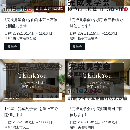
「完成見学会」を由利本荘市石脇
「完成見学会」を横手市三枚橋で
で開催します！
開催します！
日程：2025/11/15(土)～11/16(日)
日程：2025/11/15(土)～11/16(日)
場所：由利本荘市石脇
場所：横手市三枚橋
見学会
見学会
ThankYou
ThankYou
このイベントは
このイベントは
終了しました。
終了しました。
【平屋】「完成見学会」を潟上市で
「完成見学会」を美郷町境田で開
開催します！
催します！
日程：2025/11/08(土)～11/09(日)
日程：2025/11/01(土)～11/03(月)
場所：潟上市天王
場所：美郷町境田