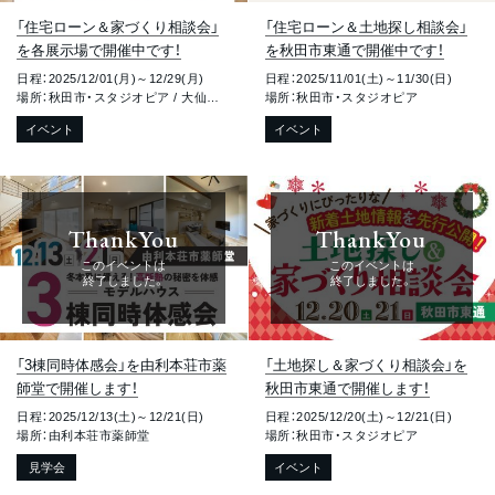
「住宅ローン＆家づくり相談会」
「住宅ローン＆土地探し相談会」
を各展示場で開催中です！
を秋田市東通で開催中です！
日程：2025/12/01(月)～12/29(月)
日程：2025/11/01(土)～11/30(日)
場所：秋田市・スタジオピア / 大仙市・住まいの専門館大曲 / 横手市・ピアステージ横手展示場 / 由利本荘市・本荘展示場
場所：秋田市・スタジオピア
イベント
イベント
ThankYou
ThankYou
このイベントは
このイベントは
終了しました。
終了しました。
「3棟同時体感会」を由利本荘市薬
「土地探し＆家づくり相談会」を
師堂で開催します！
秋田市東通で開催します！
日程：2025/12/13(土)～12/21(日)
日程：2025/12/20(土)～12/21(日)
場所：由利本荘市薬師堂
場所：秋田市・スタジオピア
見学会
イベント