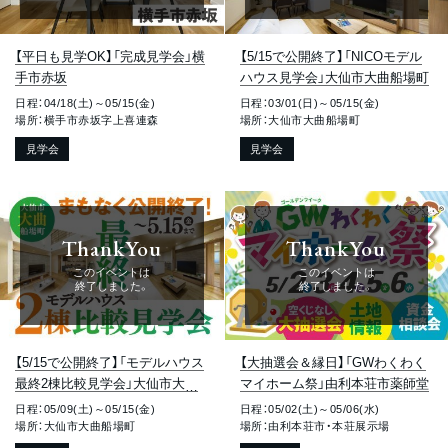
【平日も見学OK】「完成見学会」横
【5/15で公開終了】「NICOモデル
手市赤坂
ハウス見学会」大仙市大曲船場町
日程：04/18(土)～05/15(金)
日程：03/01(日)～05/15(金)
場所：横手市赤坂字上喜連森
場所：大仙市大曲船場町
見学会
見学会
ThankYou
ThankYou
このイベントは
このイベントは
終了しました。
終了しました。
【5/15で公開終了】「モデルハウス
【大抽選会＆縁日】「GWわくわく
最終2棟比較見学会」大仙市大曲
マイホーム祭」由利本荘市薬師堂
船場町
日程：05/09(土)～05/15(金)
日程：05/02(土)～05/06(水)
場所：大仙市大曲船場町
場所：由利本荘市・本荘展示場