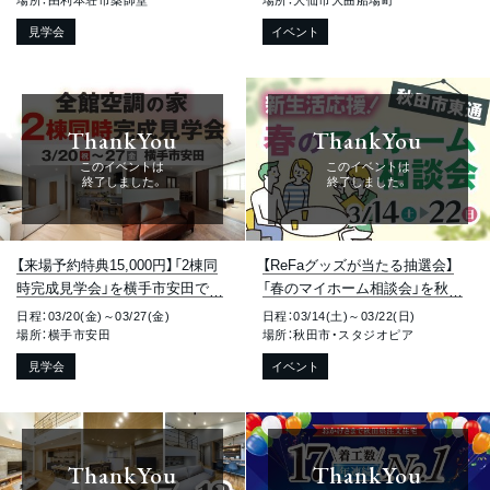
場所：由利本荘市薬師堂
場所：大仙市大曲船場町
す！
見学会
イベント
ThankYou
ThankYou
このイベントは
このイベントは
終了しました。
終了しました。
【来場予約特典15,000円】「2棟同
【ReFaグッズが当たる抽選会】
時完成見学会」を横手市安田で開
「春のマイホーム相談会」を秋田
催します！【平日も見学OK】
市東通で開催します！
日程：03/20(金)～03/27(金)
日程：03/14(土)～03/22(日)
場所：横手市安田
場所：秋田市・スタジオピア
見学会
イベント
ThankYou
ThankYou