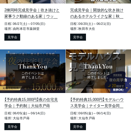
2棟同時完成見学会｜吹き抜けと
完成見学会｜開放的な吹き抜け
家事ラク動線のある家｜ウッド
のあるホテルライクな家｜秋田
デッキとアスレチックのある家
市大住
日程：06/27(土)～07/05(日)
日程：06/20(土)～06/21(日)
｜由利本荘市薬師堂
場所：由利本荘市薬師堂
場所：秋田市大住
見学会
見学会
ThankYou
ThankYou
このイベントは
このイベントは
終了しました。
終了しました。
【予約特典15,000円】夜の住宅見
【予約特典15,000円】モデルハウ
学会｜予約制｜大仙市戸蒔
ス見学会｜ナイター見学会同時
開催｜大仙市戸蒔
日程：06/05(金)～06/14(日)
日程：06/05(金)～06/14(日)
場所：大仙市戸蒔
場所：大仙市戸蒔
見学会
見学会