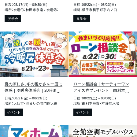
動線と豊富な収納の家｜秋田市
手市横手町六ノ口
日程：08/17(月)～08/30(日)
日程：08/22(土)～08/23(日)
泉
場所：会場①：秋田市泉南 / 会場②：秋田市泉中央
場所：横手市横手町字六ノ口
見学会
見学会
夏の涼しさ、冬の暖かさを一度に
ローン相談会｜サーティーワン
体感｜冷暖房体感会｜20時まで
アイス券プレゼント｜由利本荘
見学OK｜大仙市戸蒔
市薬師堂
日程：08/21(金)～08/23(日)
日程：08/22(土)～08/30(日)
場所：大仙市・住まいの専門館大曲
場所：由利本荘市・本荘展示場
イベント
イベント