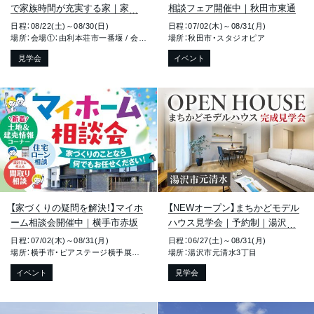
で家族時間が充実する家｜家事
相談フェア開催中｜秋田市東通
ラク動線と豊富な収納の平屋｜
日程：08/22(土)～08/30(日)
日程：07/02(木)～08/31(月)
由利本荘市一番堰＆薬師堂
場所：会場①：由利本荘市一番堰 / 会場②：由利本荘市薬師堂
場所：秋田市・スタジオピア
見学会
イベント
【家づくりの疑問を解決！】マイホ
【NEWオープン】まちかどモデル
ーム相談会開催中｜横手市赤坂
ハウス見学会｜予約制｜湯沢市
元清水
日程：07/02(木)～08/31(月)
日程：06/27(土)～08/31(月)
場所：横手市・ピアステージ横手展示場
場所：湯沢市元清水3丁目
イベント
見学会