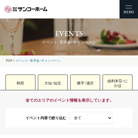
MENU
EVENTS
イベント・見学会・キャンペーン
TOP
イベント・見学会・キャンペーン
由利本荘・に
秋田
大仙・仙北
横手・湯沢
かほ
全てのエリアのイベント情報を表示しています。
イベント内容で絞り込む