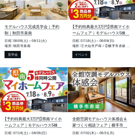
モデルハウス完成見学会｜予約
【予約特典最大3万円】県南マイホ
制｜秋田市泉南
ームフェア｜モデルハウス5棟同
時公開｜大仙市戸蒔・横手市赤
日程：08/08(土)～08/11(火)
日程：07/18(土)～08/09(日)
坂・湯沢市元清水
場所：秋田市泉南
場所：①大仙市戸蒔 / ②横手市赤坂 / ③湯沢市元清水
見学会
イベント
【予約特典最大3万円】県南マイホ
全館空調モデルハウス体感会＆
ームフェア｜モデルハウス5棟同
家づくり相談フェア｜横手市赤
時公開｜横手市赤坂・湯沢市元清
坂
日程：07/18(土)～08/09(日)
日程：07/02(木)～08/31(月)