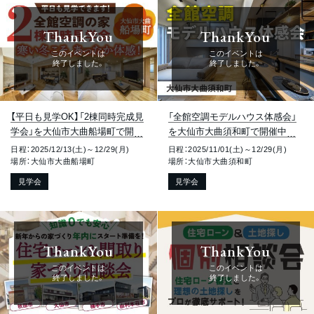
ThankYou
ThankYou
このイベントは
このイベントは
終了しました。
終了しました。
【平日も見学OK】「2棟同時完成見
「全館空調モデルハウス体感会」
学会」を大仙市大曲船場町で開催
を大仙市大曲須和町で開催中で
中です！
す！
日程：2025/12/13(土)～12/29(月)
日程：2025/11/01(土)～12/29(月)
場所：大仙市大曲船場町
場所：大仙市大曲須和町
見学会
見学会
ThankYou
ThankYou
このイベントは
このイベントは
終了しました。
終了しました。