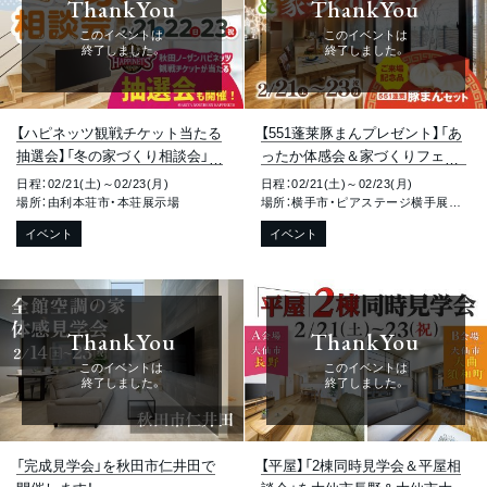
ThankYou
ThankYou
このイベントは
このイベントは
終了しました。
終了しました。
【ハピネッツ観戦チケット当たる
【551蓬莱豚まんプレゼント】「あ
抽選会】「冬の家づくり相談会」を
ったか体感会＆家づくりフェア」
由利本荘市薬師堂で開催します！
を横手市赤坂で開催します！
日程：02/21(土)～02/23(月)
日程：02/21(土)～02/23(月)
場所：由利本荘市・本荘展示場
場所：横手市・ピアステージ横手展示場
イベント
イベント
ThankYou
ThankYou
このイベントは
このイベントは
終了しました。
終了しました。
「完成見学会」を秋田市仁井田で
【平屋】「2棟同時見学会＆平屋相