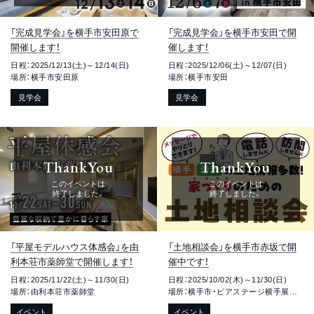
「完成見学会」を横手市安田原で
「完成見学会」を横手市安田で開
開催します！
催します！
日程：2025/12/13(土)～12/14(日)
日程：2025/12/06(土)～12/07(日)
場所：横手市安田原
場所：横手市安田
見学会
見学会
ThankYou
ThankYou
このイベントは
このイベントは
終了しました。
終了しました。
「平屋モデルハウス体感会」を由
「土地相談会」を横手市赤坂で開
利本荘市薬師堂で開催します！
催中です！
日程：2025/11/22(土)～11/30(日)
日程：2025/10/02(木)～11/30(日)
場所：由利本荘市薬師堂
場所：横手市・ピアステージ横手展示場
イベント
イベント