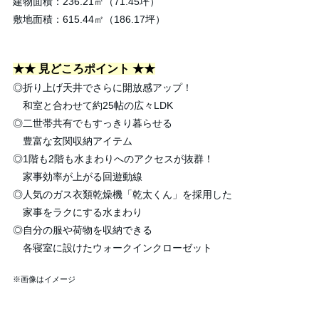
建物面積：236.21㎡（71.45坪）
敷地面積：615.44㎡（186.17坪）
★★ 見どころポイント ★★
◎折り上げ天井でさらに開放感アップ！
和室と合わせて約25帖の広々LDK
◎二世帯共有でもすっきり暮らせる
豊富な玄関収納アイテム
◎1階も2階も水まわりへのアクセスが抜群！
家事効率が上がる回遊動線
◎人気のガス衣類乾燥機「乾太くん」を採用した
家事をラクにする水まわり
◎自分の服や荷物を収納できる
各寝室に設けたウォークインクローゼット
※画像はイメージ