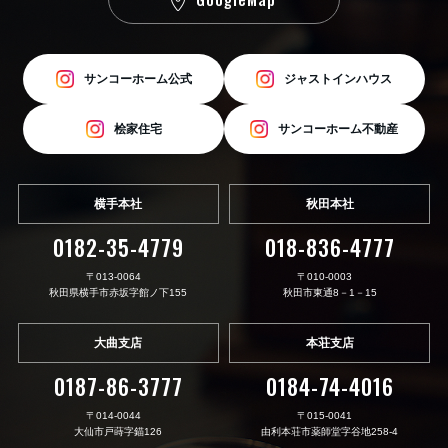
サンコーホーム公式
ジャストインハウス
桧家住宅
サンコーホーム不動産
横手本社
秋田本社
0182-35-4779
018-836-4777
〒013-0064
〒010-0003
秋田県横手市赤坂字館ノ下155
秋田市東通8－1－15
大曲支店
本荘支店
0187-86-3777
0184-74-4016
〒014-0044
〒015-0041
大仙市戸蒔字錨126
由利本荘市薬師堂字谷地258-4