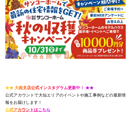
★
★
大
曲
支
店
公
式
イ
ン
ス
タ
グ
ラ
ム
更
新
中
！
★
★
公式アカウントで大仙エリアのイベントや施工事例などの最新情
報をお届けします！
公
式
ア
カ
ウ
ン
ト
は
こ
ち
ら