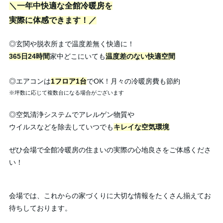
＼一年中快適な全館冷暖房を
実際に体感できます！／
◎玄関や脱衣所まで温度差無く快適に！
365日24時間
家中どこにいても
温度差のない快適空間
◎エアコンは
1フロア1台
でOK！月々の冷暖房費も節約
※坪数に応じて複数台になる場合がございます
◎空気清浄システムでアレルゲン物質や
ウイルスなどを除去していつでも
キレイな空気環境
ぜひ会場で全館冷暖房の住まいの実際の心地良さをご体感くださ
い！
会場では、これからの家づくりに大切な情報をたくさん揃えてお
待ちしております。