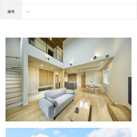
備考
--