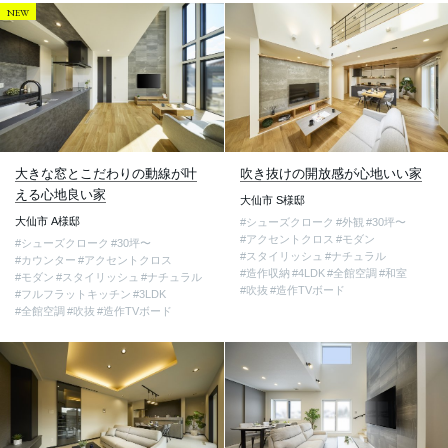
NEW
大きな窓とこだわりの動線が叶
吹き抜けの開放感が心地いい家
える心地良い家
大仙市 S様邸
大仙市 A様邸
#シューズクローク
#外観
#30坪〜
#アクセントクロス
#モダン
#シューズクローク
#30坪〜
#スタイリッシュ
#ナチュラル
#カウンター
#アクセントクロス
#造作収納
#4LDK
#全館空調
#和室
#モダン
#スタイリッシュ
#ナチュラル
#吹抜
#造作TVボード
#フルフラットキッチン
#3LDK
#全館空調
#吹抜
#造作TVボード