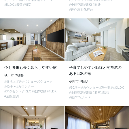
#5LDK
#書斎
#和室
#全館空調
#書斎
#吹抜
#造作洗面化粧台
今も将来も長く暮らしやすい家
子育てしやすい動線と開放感の
あるLDKの家
秋田市 O様邸
秋田市 N様邸
#折り上げ天井
#シューズクローク
#40坪〜
#カウンター
#30坪〜
#カウンター
#造作収納
#3LDK
#アクセントクロス
#造作収納
#4LDK
#全館空調
#書斎
#和室
#吹抜
#全館空調
#造作TVボード