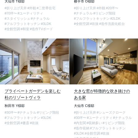
大仙市 T様邸
横手市 O様邸
#折り上げ天井
#外観
#二世帯住宅
#折り上げ天井
#外観
#20坪〜
#70坪〜
#ユーティリティ
#ナチュラル
#リビング階段
#スタイリッシュ
#ナチュラル
#フルフラットキッチン
#2LDK
#フルフラットキッチン
#3LDK
#全館空調
#吹抜
#造作洗面化粧台
#全館空調
#和室
#造作TVボード
プライベートガーデンを楽しむ
大きな窓が特徴的な吹き抜けの
杜のリゾートヴィラ
ある家
秋田市 Y様邸
大仙市 C様邸
#30坪〜
#ナチュラル
#リビング階段
#折り上げ天井
#シューズクローク
#フルフラットキッチン
#3LDK
#30坪〜
#ユーティリティ
#ナチュラル
#全館空調
#書斎
#吹抜
#内玄関
#収納多い
#リビング階段
#造作収納
#フルフラットキッチン
#3LDK
#全館空調
#吹抜