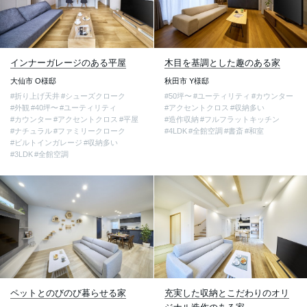
インナーガレージのある平屋
木目を基調とした趣のある家
大仙市 O様邸
秋田市 Y様邸
#折り上げ天井
#シューズクローク
#50坪〜
#ユーティリティ
#カウンター
#外観
#40坪〜
#ユーティリティ
#アクセントクロス
#収納多い
#カウンター
#アクセントクロス
#平屋
#造作収納
#フルフラットキッチン
#ナチュラル
#ファミリークローク
#4LDK
#全館空調
#書斎
#和室
#ビルトインガレージ
#収納多い
#3LDK
#全館空調
ペットとのびのび暮らせる家
充実した収納とこだわりのオリ