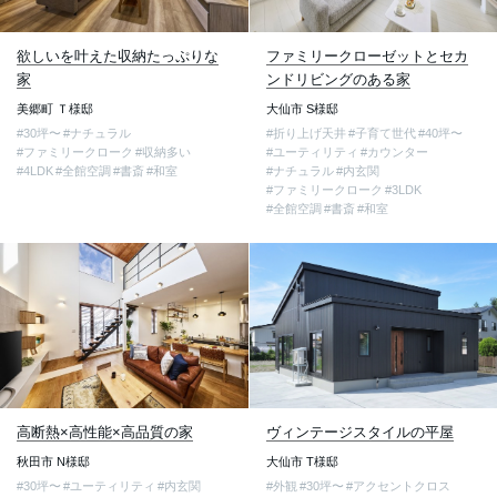
欲しいを叶えた収納たっぷりな
ファミリークローゼットとセカ
家
ンドリビングのある家
美郷町 Ｔ様邸
大仙市 S様邸
#30坪〜
#ナチュラル
#折り上げ天井
#子育て世代
#40坪〜
#ファミリークローク
#収納多い
#ユーティリティ
#カウンター
#4LDK
#全館空調
#書斎
#和室
#ナチュラル
#内玄関
#ファミリークローク
#3LDK
#全館空調
#書斎
#和室
高断熱×高性能×高品質の家
ヴィンテージスタイルの平屋
秋田市 N様邸
大仙市 T様邸
#30坪〜
#ユーティリティ
#内玄関
#外観
#30坪〜
#アクセントクロス