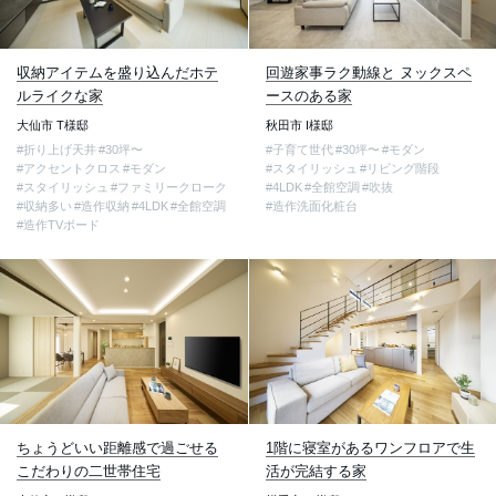
収納アイテムを盛り込んだホテ
回遊家事ラク動線と ヌックスペ
ルライクな家
ースのある家
大仙市 T様邸
秋田市 I様邸
#折り上げ天井
#30坪〜
#子育て世代
#30坪〜
#モダン
#アクセントクロス
#モダン
#スタイリッシュ
#リビング階段
#スタイリッシュ
#ファミリークローク
#4LDK
#全館空調
#吹抜
#収納多い
#造作収納
#4LDK
#全館空調
#造作洗面化粧台
#造作TVボード
ちょうどいい距離感で過ごせる
1階に寝室があるワンフロアで生
こだわりの二世帯住宅
活が完結する家