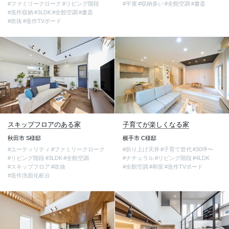
#ファミリークローク
#リビング階段
#平屋
#収納多い
#全館空調
#書斎
#造作収納
#3LDK
#全館空調
#書斎
#吹抜
#造作TVボード
スキップフロアのある家
子育てが楽しくなる家
秋田市 S様邸
横手市 C様邸
#ユーティリティ
#ファミリークローク
#折り上げ天井
#子育て世代
#30坪〜
#リビング階段
#3LDK
#全館空調
#ナチュラル
#リビング階段
#4LDK
#スキップフロア
#吹抜
#全館空調
#和室
#造作TVボード
#造作洗面化粧台