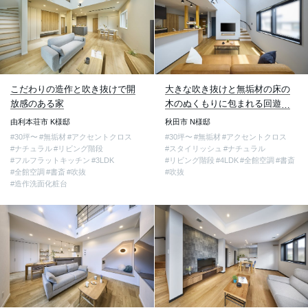
こだわりの造作と吹き抜けで開
大きな吹き抜けと無垢材の床の
放感のある家
木のぬくもりに包まれる回遊動
線の家
由利本荘市 K様邸
秋田市 N様邸
#30坪〜
#無垢材
#アクセントクロス
#30坪〜
#無垢材
#アクセントクロス
#ナチュラル
#リビング階段
#スタイリッシュ
#ナチュラル
#フルフラットキッチン
#3LDK
#リビング階段
#4LDK
#全館空調
#書斎
#全館空調
#書斎
#吹抜
#吹抜
#造作洗面化粧台