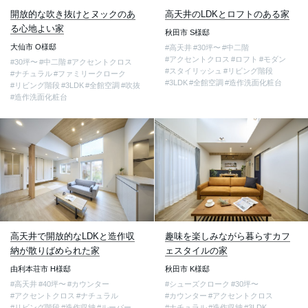
開放的な吹き抜けとヌックのあ
高天井のLDKとロフトのある家
る心地よい家
秋田市 S様邸
大仙市 O様邸
#高天井
#30坪〜
#中二階
#アクセントクロス
#ロフト
#モダン
#30坪〜
#中二階
#アクセントクロス
#スタイリッシュ
#リビング階段
#ナチュラル
#ファミリークローク
#3LDK
#全館空調
#造作洗面化粧台
#リビング階段
#3LDK
#全館空調
#吹抜
#造作洗面化粧台
高天井で開放的なLDKと造作収
趣味を楽しみながら暮らすカフ
納が散りばめられた家
ェスタイルの家
由利本荘市 H様邸
秋田市 K様邸
#高天井
#40坪〜
#カウンター
#シューズクローク
#30坪〜
#アクセントクロス
#ナチュラル
#カウンター
#アクセントクロス
#リビング階段
#造作収納
#ルーバー
#ナチュラル
#造作収納
#3LDK