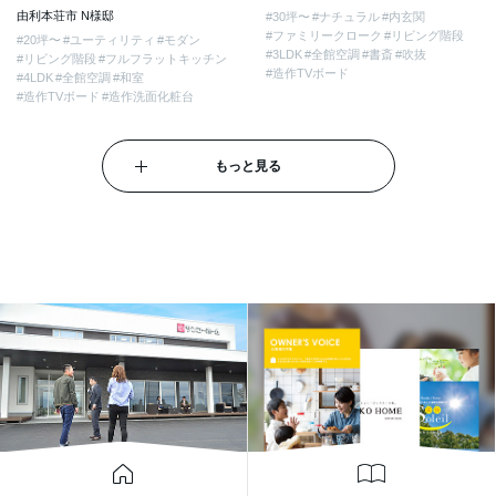
由利本荘市 N様邸
#30坪〜
#ナチュラル
#内玄関
#ファミリークローク
#リビング階段
#20坪〜
#ユーティリティ
#モダン
#3LDK
#全館空調
#書斎
#吹抜
#リビング階段
#フルフラットキッチン
#造作TVボード
#4LDK
#全館空調
#和室
#造作TVボード
#造作洗面化粧台
もっと見る