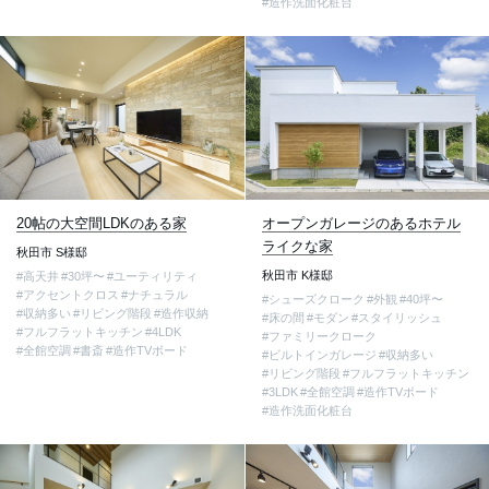
#造作洗面化粧台
20帖の大空間LDKのある家
オープンガレージのあるホテル
ライクな家
秋田市 S様邸
秋田市 K様邸
#高天井
#30坪〜
#ユーティリティ
#アクセントクロス
#ナチュラル
#シューズクローク
#外観
#40坪〜
#収納多い
#リビング階段
#造作収納
#床の間
#モダン
#スタイリッシュ
#フルフラットキッチン
#4LDK
#ファミリークローク
#全館空調
#書斎
#造作TVボード
#ビルトインガレージ
#収納多い
#リビング階段
#フルフラットキッチン
#3LDK
#全館空調
#造作TVボード
#造作洗面化粧台