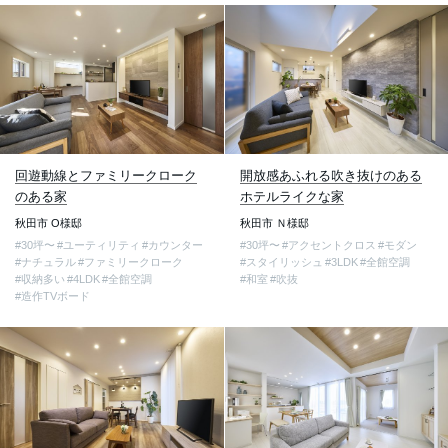
回遊動線とファミリークローク
開放感あふれる吹き抜けのある
のある家
ホテルライクな家
秋田市 O様邸
秋田市 Ｎ様邸
#30坪〜
#ユーティリティ
#カウンター
#30坪〜
#アクセントクロス
#モダン
#ナチュラル
#ファミリークローク
#スタイリッシュ
#3LDK
#全館空調
#収納多い
#4LDK
#全館空調
#和室
#吹抜
#造作TVボード