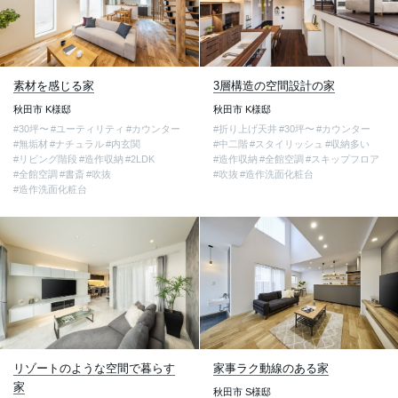
素材を感じる家
3層構造の空間設計の家
秋田市 K様邸
秋田市 K様邸
#30坪〜
#ユーティリティ
#カウンター
#折り上げ天井
#30坪〜
#カウンター
#無垢材
#ナチュラル
#内玄関
#中二階
#スタイリッシュ
#収納多い
#リビング階段
#造作収納
#2LDK
#造作収納
#全館空調
#スキップフロア
#全館空調
#書斎
#吹抜
#吹抜
#造作洗面化粧台
#造作洗面化粧台
リゾートのような空間で暮らす
家事ラク動線のある家
家
秋田市 S様邸