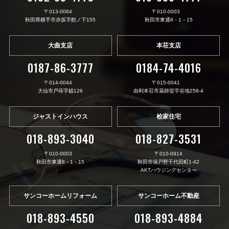
〒013-0064
〒010-0003
秋田県横手市赤坂字館ノ下155
秋田市東通8－1－15
大曲支店
本荘支店
0187-86-3777
0184-74-4016
〒014-0044
〒015-0041
大仙市戸蒔字錨126
由利本荘市薬師堂字谷地258-4
ジャストインハウス
桧家住宅
018-893-3040
018-827-3531
〒010-0003
〒010-0914
秋田市東通8－1－15
秋田市保戸野千代田町1-42
AKTハウジングセンター
サンコーホームリフォーム
サンコーホーム不動産
018-893-4550
018-893-4884