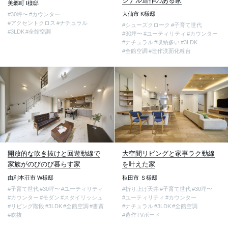
ジナル造作のある家
美郷町 I様邸
大仙市 K様邸
#30坪〜
#カウンター
#アクセントクロス
#ナチュラル
#シューズクローク
#子育て世代
#3LDK
#全館空調
#30坪〜
#ユーティリティ
#カウンター
#ナチュラル
#収納多い
#3LDK
#全館空調
#造作洗面化粧台
開放的な吹き抜けと回遊動線で
大空間リビングと家事ラク動線
家族がのびのび暮らす家
を叶えた家
由利本荘市 W様邸
秋田市 Ｓ様邸
#子育て世代
#30坪〜
#ユーティリティ
#折り上げ天井
#子育て世代
#30坪〜
#カウンター
#モダン
#スタイリッシュ
#ユーティリティ
#カウンター
#リビング階段
#3LDK
#全館空調
#書斎
#ナチュラル
#3LDK
#全館空調
#吹抜
#造作TVボード