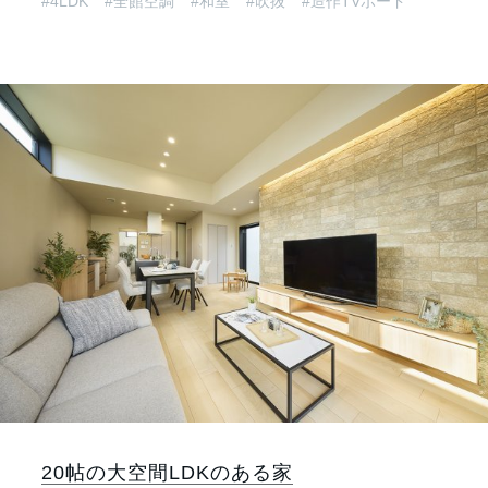
#4LDK
#全館空調
#和室
#吹抜
#造作TVボード
20帖の大空間LDKのある家