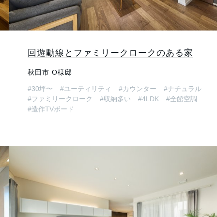
回遊動線とファミリークロークのある家
秋田市 O様邸
#30坪〜
#ユーティリティ
#カウンター
#ナチュラル
#ファミリークローク
#収納多い
#4LDK
#全館空調
#造作TVボード