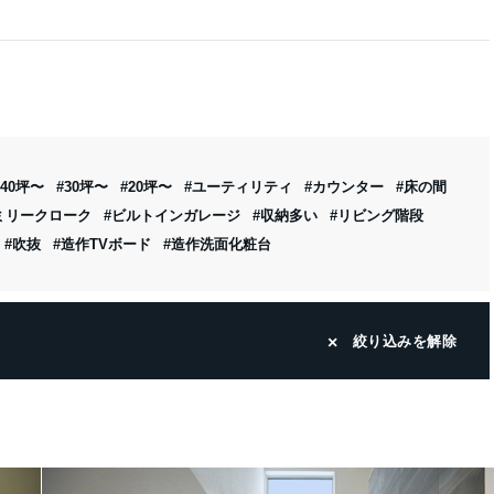
#40坪〜
#30坪〜
#20坪〜
#ユーティリティ
#カウンター
#床の間
ミリークローク
#ビルトインガレージ
#収納多い
#リビング階段
#吹抜
#造作TVボード
#造作洗面化粧台
絞り込みを解除