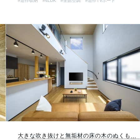
#造作収納
#4LDK
#全館空調
#造作TVボード
大きな吹き抜けと無垢材の床の木のぬくもりに包まれる回遊動線の家