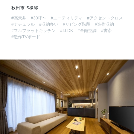
秋田市 S様邸
#高天井
#30坪〜
#ユーティリティ
#アクセントクロス
#ナチュラル
#収納多い
#リビング階段
#造作収納
#フルフラットキッチン
#4LDK
#全館空調
#書斎
#造作TVボード