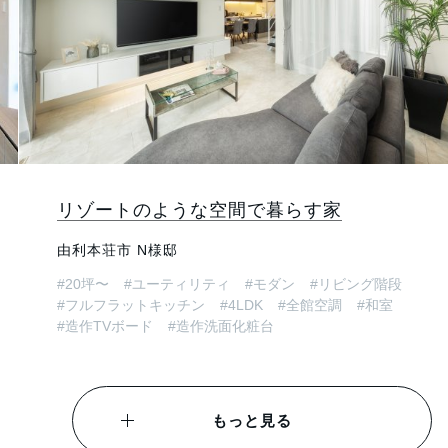
リゾートのような空間で暮らす家
由利本荘市 N様邸
#20坪〜
#ユーティリティ
#モダン
#リビング階段
#フルフラットキッチン
#4LDK
#全館空調
#和室
#造作TVボード
#造作洗面化粧台
もっと見る