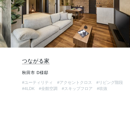
つながる家
秋田市 D様邸
#ユーティリティ
#アクセントクロス
#リビング階段
#4LDK
#全館空調
#スキップフロア
#吹抜