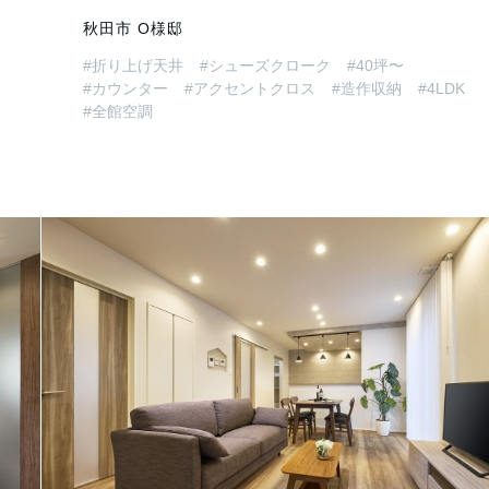
秋田市 O様邸
#折り上げ天井
#シューズクローク
#40坪〜
#カウンター
#アクセントクロス
#造作収納
#4LDK
#全館空調