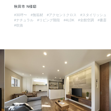
秋田市 N様邸
#30坪〜
#無垢材
#アクセントクロス
#スタイリッシュ
#ナチュラル
#リビング階段
#4LDK
#全館空調
#書斎
#吹抜