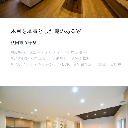
木目を基調とした趣のある家
秋田市 Y様邸
#50坪〜
#ユーティリティ
#カウンター
#アクセントクロス
#収納多い
#造作収納
#フルフラットキッチン
#4LDK
#全館空調
#書斎
#和室