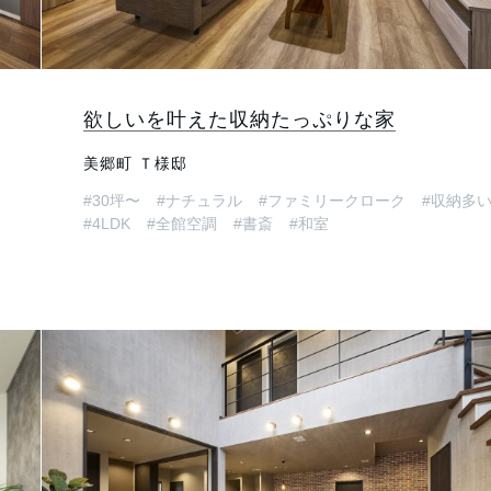
欲しいを叶えた収納たっぷりな家
美郷町 Ｔ様邸
#30坪〜
#ナチュラル
#ファミリークローク
#収納多
#4LDK
#全館空調
#書斎
#和室