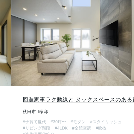
回遊家事ラク動線と ヌックスペースのある
秋田市 I様邸
#子育て世代
#30坪〜
#モダン
#スタイリッシュ
#リビング階段
#4LDK
#全館空調
#吹抜