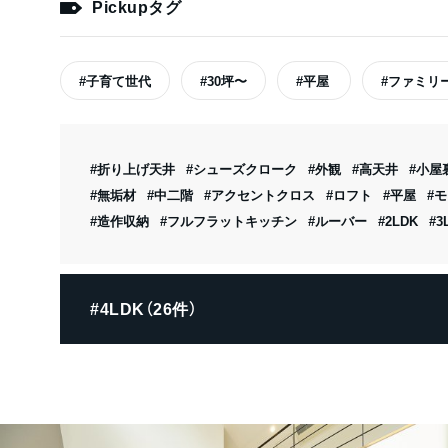
Pickupタグ
#子育て世代
#30坪〜
#平屋
#ファミリ
#折り上げ天井
#シューズクローク
#外観
#高天井
#小屋
#無垢材
#中二階
#アクセントクロス
#ロフト
#平屋
#
#造作収納
#フルフラットキッチン
#ルーバー
#2LDK
#3
#4LDK（26件）