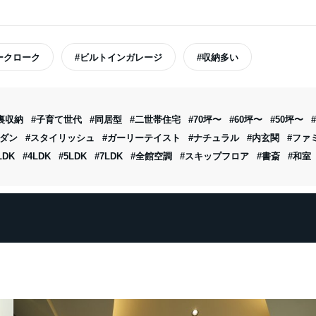
ークローク
#ビルトインガレージ
#収納多い
裏収納
#子育て世代
#同居型
#二世帯住宅
#70坪〜
#60坪〜
#50坪〜
モダン
#スタイリッシュ
#ガーリーテイスト
#ナチュラル
#内玄関
#ファ
LDK
#4LDK
#5LDK
#7LDK
#全館空調
#スキップフロア
#書斎
#和室