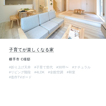
子育てが楽しくなる家
横手市 C様邸
#折り上げ天井
#子育て世代
#30坪〜
#ナチュラル
#リビング階段
#4LDK
#全館空調
#和室
#造作TVボード