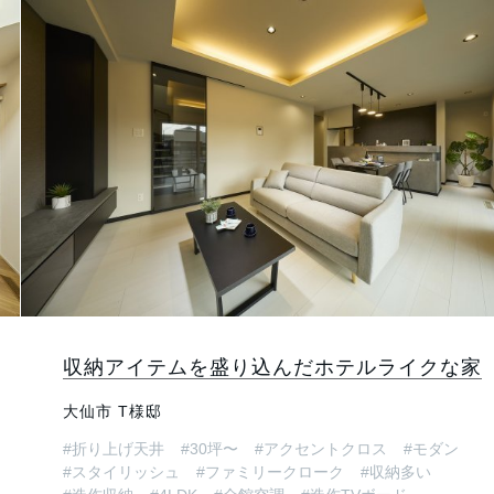
収納アイテムを盛り込んだホテルライクな家
大仙市 T様邸
#折り上げ天井
#30坪〜
#アクセントクロス
#モダン
#スタイリッシュ
#ファミリークローク
#収納多い