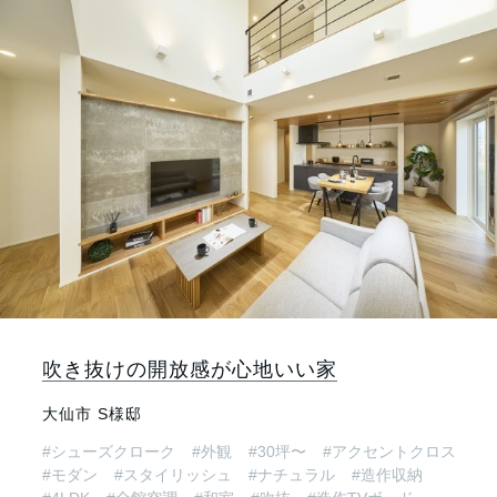
吹き抜けの開放感が心地いい家
大仙市 S様邸
#シューズクローク
#外観
#30坪〜
#アクセントクロス
#モダン
#スタイリッシュ
#ナチュラル
#造作収納