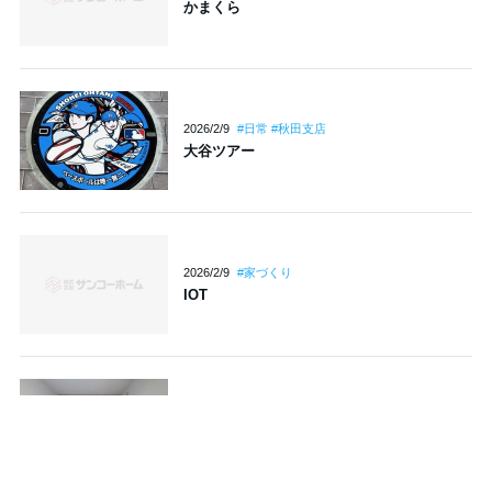
かまくら
2026/2/9
#日常 #秋田支店
大谷ツアー
2026/2/9
#家づくり
IOT
2026/2/9
#家づくり #大曲支店
和室の間接照明と観葉植物
モデルハウス
カタログ
デジタル
イベント
ご来場予約
ご請求
カタログ
情報