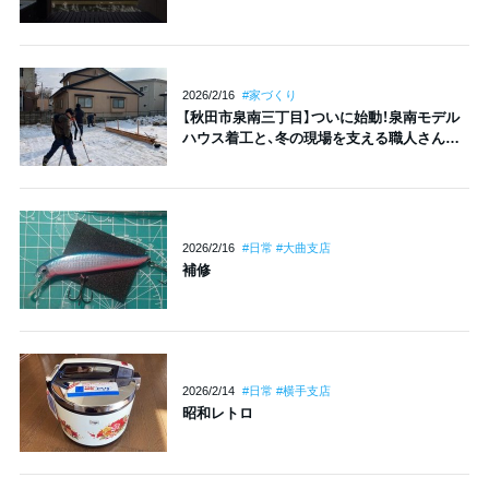
2026/2/16
#家づくり
【秋田市泉南三丁目】ついに始動！泉南モデル
ハウス着工と、冬の現場を支える職人さんの
力
2026/2/16
#日常 #大曲支店
補修
2026/2/14
#日常 #横手支店
昭和レトロ