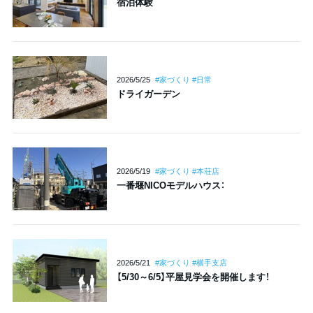
宿泊体験
2026/5/25
#家づくり #日常
ドライガーデン
2026/5/19
#家づくり #本荘店
一番堰NICOモデルハウス：
2026/5/21
#家づくり #横手支店
【5/30～6/5】平屋見学会を開催します！