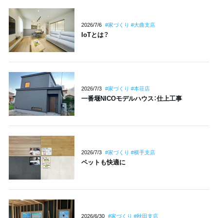
2026/7/6
#家づくり #大曲支店
IoTとは？
2026/7/3
#家づくり #本荘店
一番堰NICOモデルハウス：仕上工事
2026/7/3
#家づくり #横手支店
ペットも快適に
2026/6/30
#家づくり #秋田支店