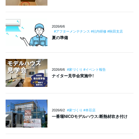
2026/6/6
#アフターメンテナンス #社内研修 #秋田支店
夏の準備
2026/6/6
#家づくり #イベント報告
ナイター見学会実施中！
2026/6/2
#家づくり #本荘店
一番堰NICOモデルハウス:断熱材吹き付け