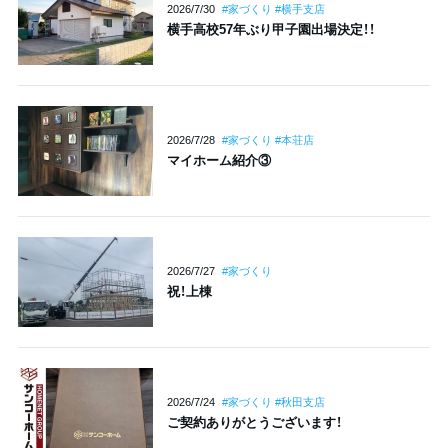
2026/7/30
#家づくり #横手支店
横手高校57年ぶり甲子園出場決定！！
2026/7/28
#家づくり #本荘店
マイホーム紹介③
2026/7/27
#家づくり
祝！上棟
2026/7/24
#家づくり #秋田支店
ご契約ありがとうございます！