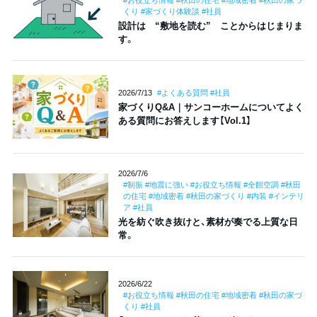
くり #家づくり体験談 #社員
設計は “敷地を読む” ことからはじまりま
す。
2026/7/13
#よくある質問 #社員
家づくりQ&A｜サンコーホームについてよく
ある質問にお答えします【Vol.1】
2026/7/6
#制振 #地震に強い #お役立ち情報 #全館空調 #秋田
の住宅 #地域密着 #秋田の家づくり #内装 #インテリ
ア #社員
光を紡ぐ吹き抜けと、素材が奏でる上質な日
常。
2026/6/22
#お役立ち情報 #秋田の住宅 #地域密着 #秋田の家づ
くり #社員