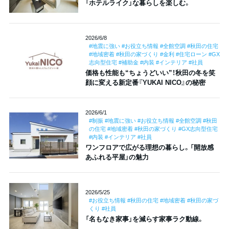
「ホテルライク」な暮らしを楽しむ。
2026/6/8
#地震に強い #お役立ち情報 #全館空調 #秋田の住宅
#地域密着 #秋田の家づくり #金利 #住宅ローン #GX
志向型住宅 #補助金 #内装 #インテリア #社員
価格も性能も“ちょうどいい”！秋田の冬を笑
顔に変える新定番『YUKAI NICO』の秘密
2026/6/1
#制振 #地震に強い #お役立ち情報 #全館空調 #秋田
の住宅 #地域密着 #秋田の家づくり #GX志向型住宅
#内装 #インテリア #社員
ワンフロアで広がる理想の暮らし。「開放感
あふれる平屋」の魅力
2026/5/25
#お役立ち情報 #秋田の住宅 #地域密着 #秋田の家づ
くり #社員
「名もなき家事」を減らす家事ラク動線。