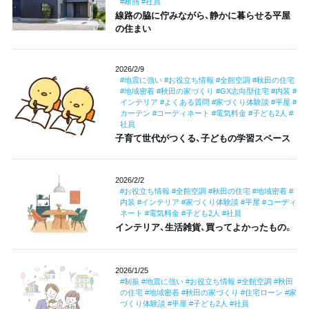
#断熱 #社員
線路の脇に佇みながら、静かに暮らせる平屋
の住まい
2026/2/9
#地震に強い #お役立ち情報 #全館空調 #秋田の住宅
#地域密着 #秋田の家づくり #GX志向型住宅 #内装 #
インテリア #よくある質問 #家づくり体験談 #平屋 #
カーテン #コーディネート #電気料金 #子ども2人 #
社員
子育て世代がつくる、子どもの学習スペース
2026/2/2
#お役立ち情報 #全館空調 #秋田の住宅 #地域密着 #
内装 #インテリア #家づくり体験談 #平屋 #コーディ
ネート #電気料金 #子ども2人 #社員
インテリア、生活雑貨、買ってよかったもの。
2026/1/25
#制振 #地震に強い #お役立ち情報 #全館空調 #秋田
の住宅 #地域密着 #秋田の家づくり #住宅ローン #家
づくり体験談 #平屋 #子ども2人 #社員