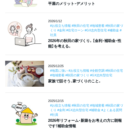
平屋のメリット・デメリット
2026/1/12
#お役立ち情報 #秋田の住宅 #地域密着 #秋田の家づ
くり #金利 #住宅ローン #GX志向型住宅 #補助金 #
社員
2026年の秋田の家づくり。【金利・補助金・性
能】を考える。
2025/12/25
#地震に強い #お役立ち情報 #全館空調 #秋田の住宅
#地域密着 #秋田の家づくり #GX志向型住宅
家族で話そう、家づくりのこと。
2025/12/15
#お役立ち情報 #秋田の住宅 #地域密着 #秋田の家づ
くり #金利 #GX志向型住宅 #補助金 #よくある質問
#社員
2026年リフォーム・新築をお考えの方に朗報
です！補助金情報