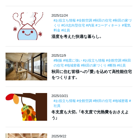
2025/11/24
#お役立ち情報 #全館空調 #秋田の住宅 #秋田の家づ
くり #GX志向型住宅 #内装 #コーディネート #電気
料金 #社員
湿度を考えた快適な暮らし。
2025/11/9
#制振 #地震に強い #お役立ち情報 #全館空調 #秋田
の住宅 #地域密着 #秋田の家づくり #断熱 #社員
秋田に住む皆様への「愛」を込めて高性能住宅
をつくります。
2025/10/21
#お役立ち情報 #全館空調 #秋田の住宅 #地域密着 #
社員
冬支度も大切。「冬支度で光熱費をおさえよ
う」
2025/9/22