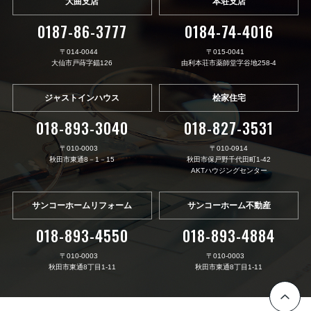
大曲支店
本荘支店
0187-86-3777
0184-74-4016
〒014-0044
〒015-0041
大仙市戸蒔字錨126
由利本荘市薬師堂字谷地258-4
ジャストインハウス
桧家住宅
018-893-3040
018-827-3531
〒010-0003
〒010-0914
秋田市東通8－1－15
秋田市保戸野千代田町1-42
AKTハウジングセンター
サンコーホームリフォーム
サンコーホーム不動産
018-893-4550
018-893-4884
〒010-0003
〒010-0003
秋田市東通8丁目1-11
秋田市東通8丁目1-11